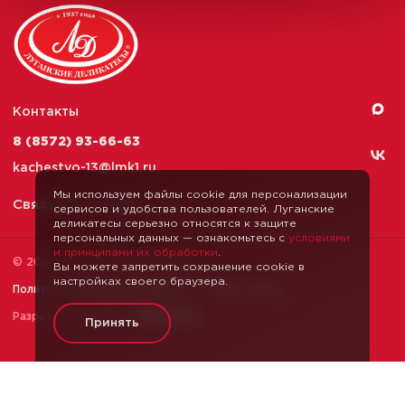
Контакты
8 (8572) 93-66-63
kachestvo-13@
lmk1.ru
Мы используем файлы cookie для персонализации
Связаться с нами
сервисов и удобства пользователей. Луганские
деликатесы серьезно относятся к защите
персональных данных — ознакомьтесь с
условиями
и принципами их обработки
.
© 2026 Луганские Деликатесы
Вы можете запретить сохранение cookie в
настройках своего браузера.
Политика конфиденциальности
Карта сайта
Разработка сайта —
Webformula
Принять