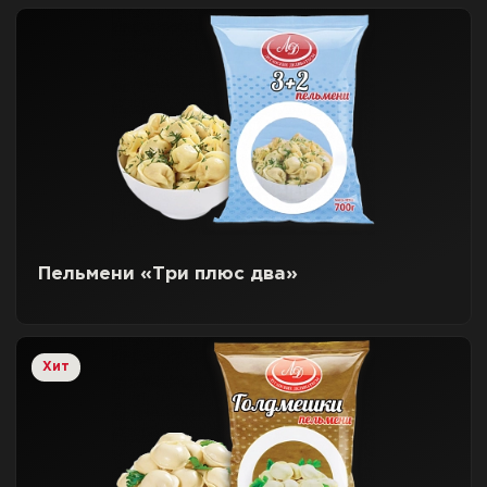
Пельмени «Три плюс два»
Хит