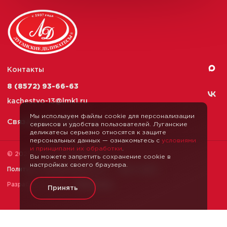
Контакты
8 (8572) 93-66-63
kachestvo-13@
lmk1.ru
Мы используем файлы cookie для персонализации
Связаться с нами
сервисов и удобства пользователей. Луганские
деликатесы серьезно относятся к защите
персональных данных — ознакомьтесь с
условиями
и принципами их обработки
.
© 2026 Луганские Деликатесы
Вы можете запретить сохранение cookie в
настройках своего браузера.
Политика конфиденциальности
Карта сайта
Разработка сайта —
Webformula
Принять